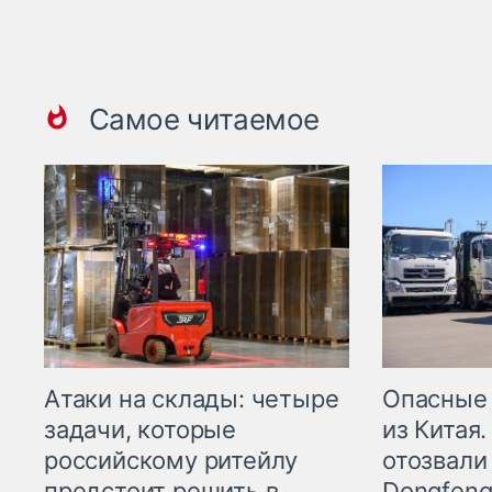
Самое читаемое
Опасные
Атаки на склады: четыре
из Китая.
задачи, которые
отозвали
российскому ритейлу
Dongfeng
предстоит решить в