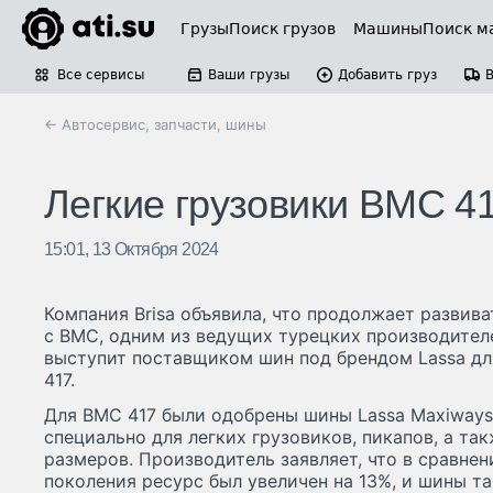
Грузы
Поиск грузов
Машины
Поиск м
Все сервисы
Ваши грузы
Добавить груз
← Автосервис, запчасти, шины
Легкие грузовики BMC 4
15:01, 13 Октября 2024
Компания Brisa объявила, что продолжает развив
с BMC, одним из ведущих турецких производителе
выступит поставщиком шин под брендом Lassa дл
417.
Для BMC 417 были одобрены шины Lassa Maxiways
специально для легких грузовиков, пикапов, а та
размеров. Производитель заявляет, что в сравне
поколения ресурс был увеличен на 13%, и шины 