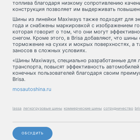
топлива благодаря низкому сопротивлению качени
конструкция позволяет им выдерживать повышенн
Шины из линейки Maxiways также подходят для эк
года и снабжены маркировкой с изображением го
которая говорит о том, что они могут эффективно
снегом. Кроме этого, в Brisa добавляют, что шин
торможение на сухих и мокрых поверхностях, а 
заносов в сложных условиях.
«Шины Maxiways, специально разработанные для 
транспорта, повысят эффективность автомобилей
конечных пользователей благодаря своим преиму
Brisa.
mosautoshina.ru
lassa
легкогрузовые шины
коммерческие шины
сотрудничество
bri
ОБСУДИТЬ