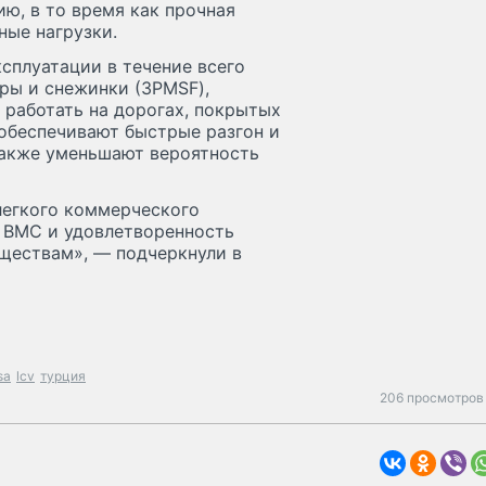
ю, в то время как прочная
ые нагрузки.
сплуатации в течение всего
ры и снежинки (3PMSF),
 работать на дорогах, покрытых
ы обеспечивают быстрые разгон и
также уменьшают вероятность
легкого коммерческого
 BMC и удовлетворенность
ществам», — подчеркнули в
sa
lcv
турция
206 просмотров 