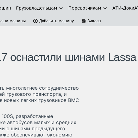
ашин
Грузовладельцам
Перевозчикам
АТИ-Доки
А
Ваши машины
Добавить машину
Заказы
17 оснастили шинами Lassa
ать многолетнее сотрудничество
й грузового транспорта, и
я новых легких грузовиков BMC
 100S, разработанные
кже автобусов малых и средних
нии с шинами предыдущего
также обеспечивают экономию