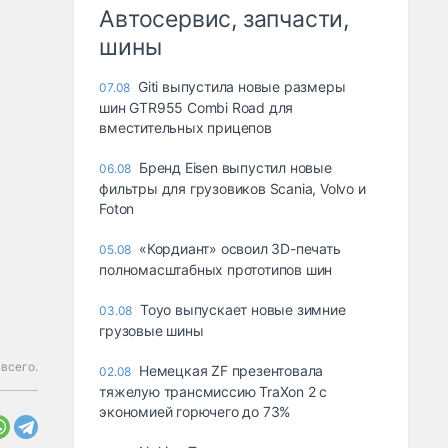
Автосервис, запчасти,
шины
Giti выпустила новые размеры
07.08
шин GTR955 Combi Road для
вместительных прицепов
Бренд Eisen выпустил новые
06.08
фильтры для грузовиков Scania, Volvo и
Foton
«Кордиант» освоил 3D-печать
05.08
полномасштабных прототипов шин
Toyo выпускает новые зимние
03.08
грузовые шины
всего.
Немецкая ZF презентовала
02.08
тяжелую трансмиссию TraXon 2 с
экономией горючего до 73%