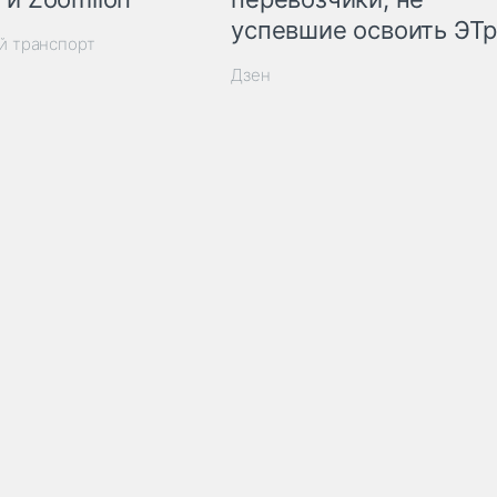
успевшие освоить ЭТ
й транспорт
Дзен