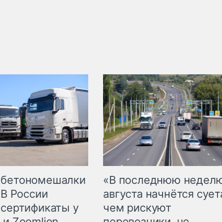
 бетономешалки
«В последнюю недел
 В России
августа начнётся суета
 сертификаты у
чем рискуют
 и Zoomlion
перевозчики, не