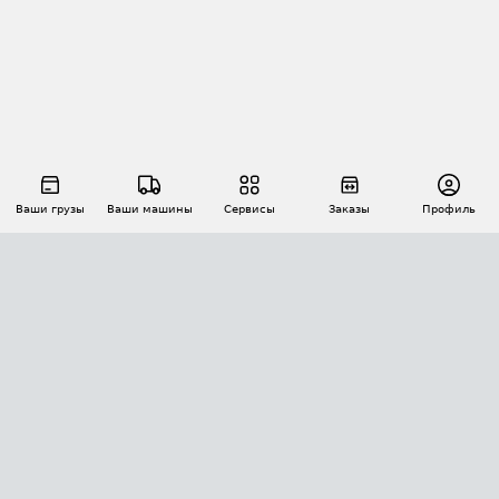
Ваши грузы
Ваши машины
Сервисы
Заказы
Профиль
АВТОМАТИЗАЦИЯ ПЕРЕВОЗОК
Площадки
Заказы
Торги
Тендеры
АТИ-Доки
GPS-мониторинг
АТИ Мессенджер
Цепочки грузов
API ATI.SU
ПОЛЕЗНОЕ