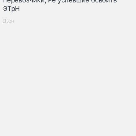
ЭТрН
Дзен