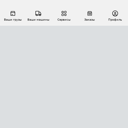
Ваши грузы
Ваши машины
Сервисы
Заказы
Профиль
АВТОМАТИЗАЦИЯ ПЕРЕВОЗОК
Площадки
Заказы
Торги
Тендеры
АТИ-Доки
GPS-мониторинг
АТИ Мессенджер
Цепочки грузов
API ATI.SU
ПОЛЕЗНОЕ
Расчет расстояний
БЕЗОПАСНОСТЬ
Академия ATI.SU
ATI.SU о безопасности
Звезды ATI.SU на вашем сайте
КОНТАКТЫ И ТАРИФЫ
Памятка по проверке контрагентов
Индекс ATI.SU FTL РФ
О системе ATI.SU
Светофор+
Средние ставки
ИНФОРМАЦИЯ