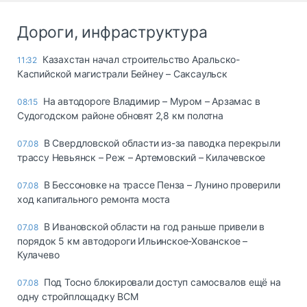
Дороги, инфраструктура
Казахстан начал строительство Аральско-
11:32
Каспийской магистрали Бейнеу – Саксаульск
На автодороге Владимир – Муром – Арзамас в
08:15
Судогодском районе обновят 2,8 км полотна
В Свердловской области из-за паводка перекрыли
07.08
трассу Невьянск – Реж – Артемовский – Килачевское
В Бессоновке на трассе Пенза – Лунино проверили
07.08
ход капитального ремонта моста
В Ивановской области на год раньше привели в
07.08
порядок 5 км автодороги Ильинское-Хованское –
Кулачево
Под Тосно блокировали доступ самосвалов ещё на
07.08
одну стройплощадку ВСМ