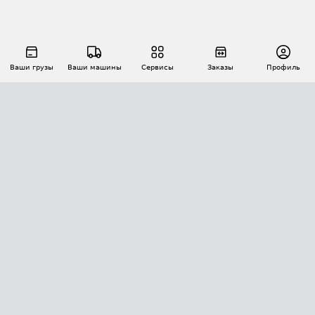
Ваши грузы
Ваши машины
Сервисы
Заказы
Профиль
АВТОМАТИЗАЦИЯ ПЕРЕВОЗОК
Площадки
Заказы
Торги
Тендеры
АТИ-Доки
GPS-мониторинг
АТИ Мессенджер
Цепочки грузов
API ATI.SU
ПОЛЕЗНОЕ
Расчет расстояний
БЕЗОПАСНОСТЬ
Академия ATI.SU
ATI.SU о безопасности
Звезды ATI.SU на вашем сайте
КОНТАКТЫ И ТАРИФЫ
Памятка по проверке контрагентов
Индекс ATI.SU FTL РФ