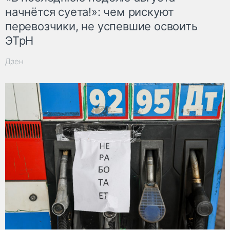
начнётся суета!»: чем рискуют
перевозчики, не успевшие освоить
ЭТрН
Дзен