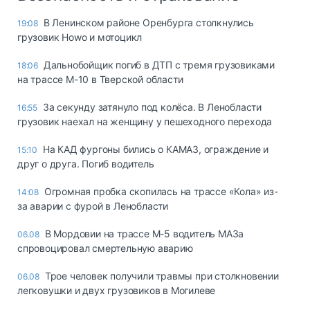
В Ленинском районе Оренбурга столкнулись
19:08
грузовик Howo и мотоцикл
Дальнобойщик погиб в ДТП с тремя грузовиками
18:06
на трассе М-10 в Тверской области
За секунду затянуло под колёса. В Ленобласти
16:55
грузовик наехал на женщину у пешеходного перехода
На КАД фургоны бились о КАМАЗ, ограждение и
15:10
друг о друга. Погиб водитель
Огромная пробка скопилась на трассе «Кола» из-
14:08
за аварии с фурой в Ленобласти
В Мордовии на трассе М-5 водитель МАЗа
06.08
спровоцировал смертельную аварию
Трое человек получили травмы при столкновении
06.08
легковушки и двух грузовиков в Могилеве