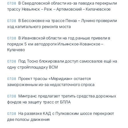
В Свердловской области из-за паводка перекрыли
07.08
трассу Невьянск – Реж – Артемовский – Килачевское
В Бессоновке на трассе Пенза – Лунино проверили
07.08
ход капитального ремонта моста
В Ивановской области на год раньше привели в
07.08
порядок 5 км автодороги Ильинское-Хованское –
Кулачево
Под Тосно блокировали доступ самосвалов ещё на
07.08
одну стройплощадку ВСМ
Проект трассы «Меридиан» остается
07.08
замороженным из-за недостаточного спроса
Минтранс предлагает тратить средства дорожных
07.08
фондов на защиту трасс от БПЛА
На развязке КАД с Пулковским шоссе перекроют
07.08
две полосы движения