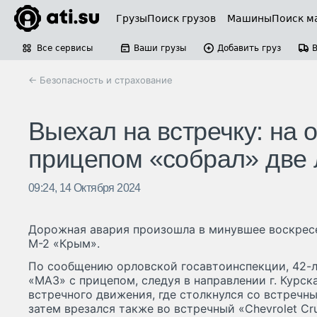
Грузы
Поиск грузов
Машины
Поиск м
Все сервисы
Ваши грузы
Добавить груз
← Безопасность и страхование
Выехал на встречку: на 
прицепом «собрал» две 
09:24, 14 Октября 2024
Дорожная авария произошла в минувшее воскресен
М-2 «Крым».
По сообщению орловской госавтоинспекции, 42-л
«МАЗ» с прицепом, следуя в направлении г. Курска
встречного движения, где столкнулся со встречн
затем врезался также во встречный «Chevrolet Cr