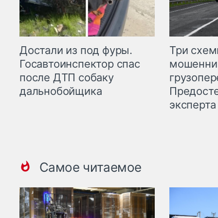
Три схе
Достали из под фуры.
мошенни
Госавтоинспектор спас
грузопер
после ДТП собаку
Предост
дальнобойщика
эксперта
Самое читаемое