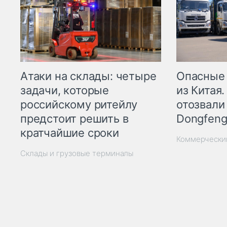
Опасные
Атаки на склады: четыре
из Китая.
задачи, которые
отозвали
российскому ритейлу
Dongfeng
предстоит решить в
кратчайшие сроки
Коммерчески
Склады и грузовые терминалы