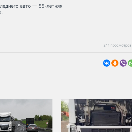
следнего авто — 55-летняя
а.
241 просмотров 