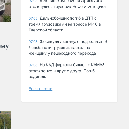
В Ленинском районе Оренбурга
07.08
столкнулись грузовик Howo и мотоцикл
Дальнобойщик погиб в ДТП с
07.08
тремя грузовиками на трассе М-10 в
Тверской области
За секунду затянуло под колёса. В
07.08
ему
Ленобласти грузовик наехал на
женщину у пешеходного перехода
На КАД фургоны бились о КАМАЗ,
07.08
ограждение и друг о друга. Погиб
водитель
Все новости