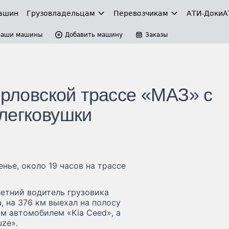
ашин
Грузовладельцам
Перевозчикам
АТИ-Доки
А
Ваши машины
Добавить машину
Заказы
орловской трассе «МАЗ» с
легковушки
ье, около 19 часов на трассе
етний водитель грузовика
, на 376 км выехал на полосу
ым автомобилем «Kia Ceed», а
uze».