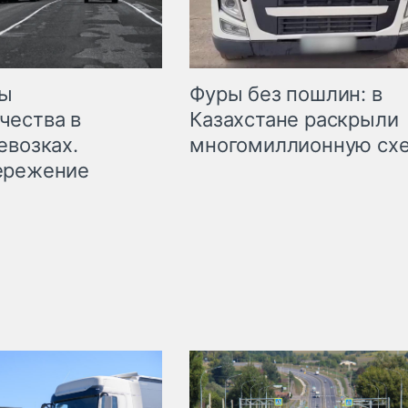
мы
Фуры без пошлин: в
чества в
Казахстане раскрыли
евозках.
многомиллионную сх
ережение