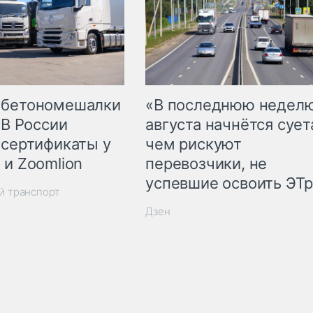
 бетономешалки
«В последнюю недел
 В России
августа начнётся суета
 сертификаты у
чем рискуют
 и Zoomlion
перевозчики, не
успевшие освоить ЭТ
й транспорт
Дзен