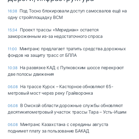
Под Тосно блокировали доступ самосвалов ещё на
16:38
одну стройплощадку ВСМ
Проект трассы «Меридиан» остается
15:34
замороженным из-за недостаточного спроса
Минтранс предлагает тратить средства дорожных
11:00
фондов на защиту трасс от БПЛА
На развязке КАД с Пулковским шоссе перекроют
10:38
две полосы движения
На трассе Курск – Касторное обновляют 65-
06.08
метровый мост через реку Грайворонка
В Омской области дорожные службы обновляют
06.08
десятикилометровый участок трассы Тара – Усть-Ишим
Минтранс Казахстана с середины августа
06.08
поднимет плату за пользование БАКАД