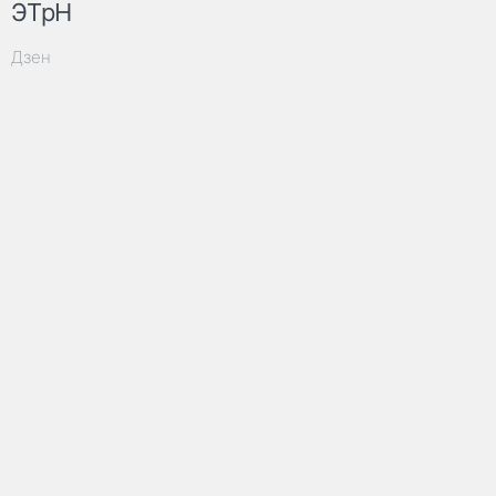
ЭТрН
Дзен