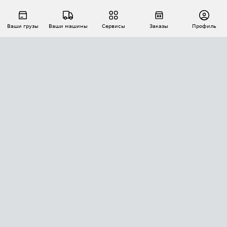
Ваши грузы
Ваши машины
Сервисы
Заказы
Профиль
АВТОМАТИЗАЦИЯ ПЕРЕВОЗОК
Площадки
Заказы
Торги
Тендеры
АТИ-Доки
GPS-мониторинг
АТИ Мессенджер
Цепочки грузов
API ATI.SU
ПОЛЕЗНОЕ
Расчет расстояний
БЕЗОПАСНОСТЬ
Академия ATI.SU
ATI.SU о безопасности
Звезды ATI.SU на вашем сайте
КОНТАКТЫ И ТАРИФЫ
Памятка по проверке контрагентов
Индекс ATI.SU FTL РФ
О системе ATI.SU
Светофор+
Средние ставки
ИНФОРМАЦИЯ
Контактная информация