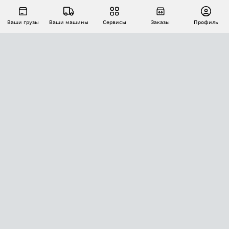
Ваши грузы
Ваши машины
Сервисы
Заказы
Профиль
АВТОМАТИЗАЦИЯ ПЕРЕВОЗОК
Площадки
Заказы
Торги
Тендеры
АТИ-Доки
GPS-мониторинг
АТИ Мессенджер
Цепочки грузов
API ATI.SU
ПОЛЕЗНОЕ
Расчет расстояний
БЕЗОПАСНОСТЬ
Академия ATI.SU
ATI.SU о безопасности
Звезды ATI.SU на вашем сайте
КОНТАКТЫ И ТАРИФЫ
Памятка по проверке контрагентов
Индекс ATI.SU FTL РФ
О системе ATI.SU
Светофор+
Средние ставки
ИНФОРМАЦИЯ
Контактная информация
Страхование