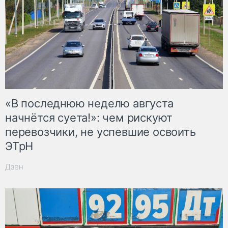
«В последнюю неделю августа
начнётся суета!»: чем рискуют
перевозчики, не успевшие освоить
ЭТрН
Дзен