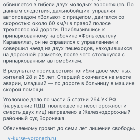
обвиняется в гибели двух молодых воронежцев. По
данным следствия, дальнобойщик, управляя
автопоездом «Вольво» с прицепом, двигался со
скоростью около 60 км/ч в правой полосе
трехполосной дороги. Приблизившись к
припаркованному на обочине «Фольксвагену
Каравелла», он не справился с управлением и
совершил наезд на двух пешеходов, находившихся
на дорожной разметке, после чего столкнулся с
припаркованным автомобилем.
В результате происшествия погибли двое местных
жителей 28 и 25 лет. Старший скончался на месте
аварии, младший — по дороге в больницу в машине
скорой помощи.
Уголовное дело по части 5 статьи 264 УК РФ
(нарушение ПДД, повлекшее по неосторожности
смерть двух лиц) направлено в Железнодорожный
районный суд Воронежа.
Обвиняемому грозит до семи лет лишения свободы.
v-kurse-voronezh.ru