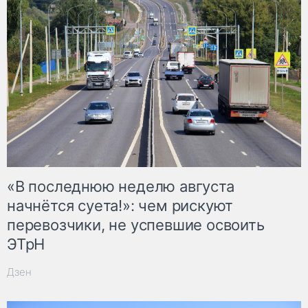
«В последнюю неделю августа
начнётся суета!»: чем рискуют
перевозчики, не успевшие освоить
ЭТрН
Дзен