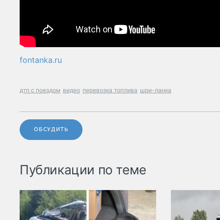
fontanka.ru
дтп с поездом
видео
перевозка топлива
шри-ланка
ОБСУДИТЬ
Публикации по теме