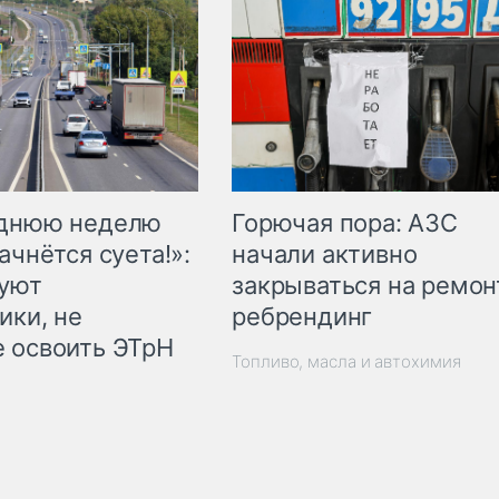
Горючая пора: АЗС
еднюю неделю
начали активно
ачнётся суета!»:
закрываться на ремон
куют
ребрендинг
ики, не
 освоить ЭТрН
Топливо, масла и автохимия