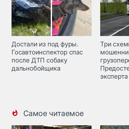
Три схе
Достали из под фуры.
мошенни
Госавтоинспектор спас
грузопер
после ДТП собаку
Предост
дальнобойщика
эксперта
Самое читаемое