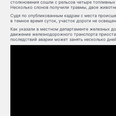
столкновения сошли с рельсов четыре топливных 
Несколько слонов получили травмы, двое животн
Судя по опубликованным кадрам с места происше
в темное время суток, участок дороги не освещен
Как указали в местном департаменте железных д
движение железнодорожного транспорта приоста
последствий аварии может занять несколько дней