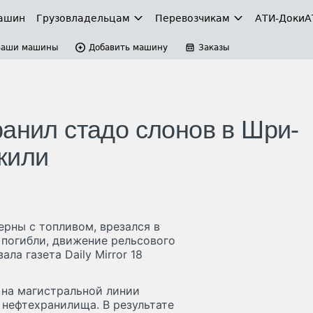
ашин
Грузовладельцам
Перевозчикам
АТИ-Доки
А
Ваши машины
Добавить машину
Заказы
ранил стадо слонов в Шри-
жили
рны с топливом, врезался в
 погибли, движение рельсового
а газета Daily Mirror 18
 на магистральной линии
 нефтехранилища. В результате