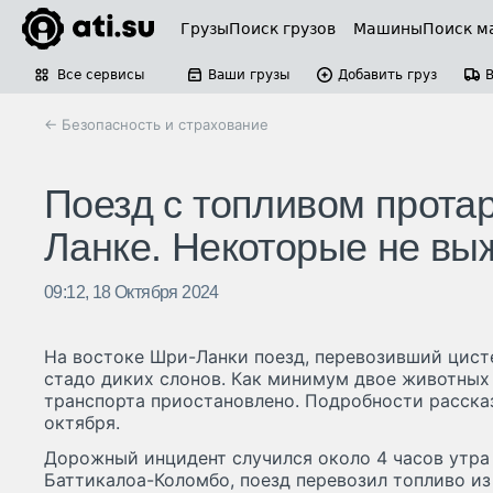
Грузы
Поиск грузов
Машины
Поиск м
Все сервисы
Ваши грузы
Добавить груз
← Безопасность и страхование
Поезд с топливом прота
Ланке. Некоторые не вы
09:12, 18 Октября 2024
На востоке Шри-Ланки поезд, перевозивший цисте
стадо диких слонов. Как минимум двое животных
транспорта приостановлено. Подробности рассказал
октября.
Дорожный инцидент случился около 4 часов утра
Баттикалоа-Коломбо, поезд перевозил топливо из