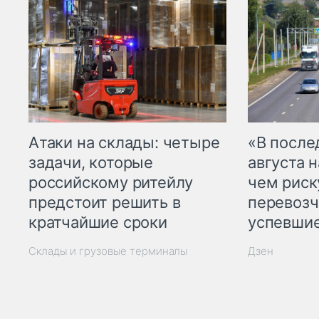
Атаки на склады: четыре
«В посл
задачи, которые
августа н
российскому ритейлу
чем рис
предстоит решить в
перевозч
кратчайшие сроки
успевшие
Склады и грузовые терминалы
Дзен