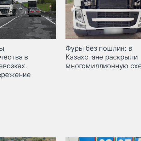
мы
Фуры без пошлин: в
чества в
Казахстане раскрыли
евозках.
многомиллионную сх
ережение