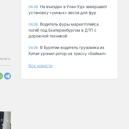
Ha въeздax в Улaн-Удэ зaвepшaют
06.08
ycтaнoвкy «yмныx» вecoв для фyp
Водитель фуры маркетплейса
06.08
погиб под Екатеринбургом в ДТП с
дорожной техникой
В Бурятии водитель грузовика из
06.08
Китая уронил ротор на трассу «Байкал»
всего.
Все новости