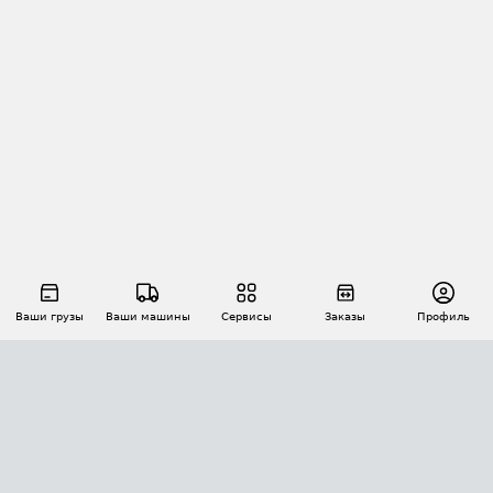
Ваши грузы
Ваши машины
Сервисы
Заказы
Профиль
АВТОМАТИЗАЦИЯ ПЕРЕВОЗОК
Площадки
Заказы
Торги
Тендеры
АТИ-Доки