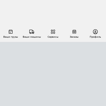
Ваши грузы
Ваши машины
Сервисы
Заказы
Профиль
АВТОМАТИЗАЦИЯ ПЕРЕВОЗОК
Площадки
Заказы
Торги
Тендеры
АТИ-Доки
GPS-мониторинг
АТИ Мессенджер
Цепочки грузов
API ATI.SU
ПОЛЕЗНОЕ
Расчет расстояний
БЕЗОПАСНОСТЬ