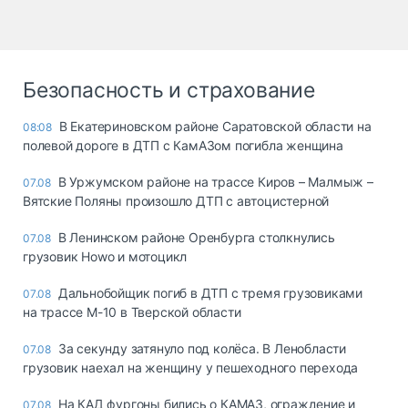
Безопасность и страхование
В Екатериновском районе Саратовской области на
08:08
полевой дороге в ДТП с КамАЗом погибла женщина
В Уржумском районе на трассе Киров – Малмыж –
07.08
Вятские Поляны произошло ДТП с автоцистерной
В Ленинском районе Оренбурга столкнулись
07.08
грузовик Howo и мотоцикл
Дальнобойщик погиб в ДТП с тремя грузовиками
07.08
на трассе М-10 в Тверской области
За секунду затянуло под колёса. В Ленобласти
07.08
грузовик наехал на женщину у пешеходного перехода
На КАД фургоны бились о КАМАЗ, ограждение и
07.08