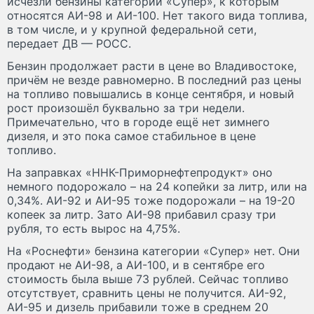
исчезли бензины категории «Супер», к которым
относятся АИ-98 и АИ-100. Нет такого вида топлива,
в том числе, и у крупной федеральной сети,
передает ДВ — РОСС.
Бензин продолжает расти в цене во Владивостоке,
причём не везде равномерно. В последний раз цены
на топливо повышались в конце сентября, и новый
рост произошёл буквально за три недели.
Примечательно, что в городе ещё нет зимнего
дизеля, и это пока самое стабильное в цене
топливо.
На заправках «ННК-Приморнефтепродукт» оно
немного подорожало – на 24 копейки за литр, или на
0,34%. АИ-92 и АИ-95 тоже подорожали – на 19-20
копеек за литр. Зато АИ-98 прибавил сразу три
рубля, то есть вырос на 4,75%.
На «Роснефти» бензина категории «Супер» нет. Они
продают не АИ-98, а АИ-100, и в сентябре его
стоимость была выше 73 рублей. Сейчас топливо
отсутствует, сравнить цены не получится. АИ-92,
АИ-95 и дизель прибавили тоже в среднем 20