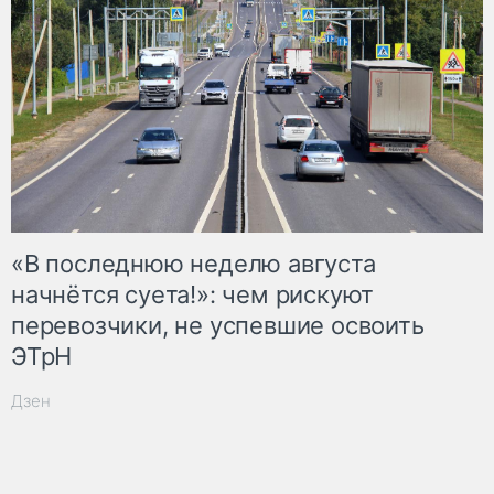
«В последнюю неделю августа
начнётся суета!»: чем рискуют
перевозчики, не успевшие освоить
ЭТрН
Дзен