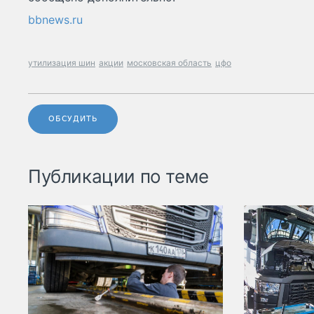
bbnews.ru
утилизация шин
акции
московская область
цфо
ОБСУДИТЬ
Публикации по теме