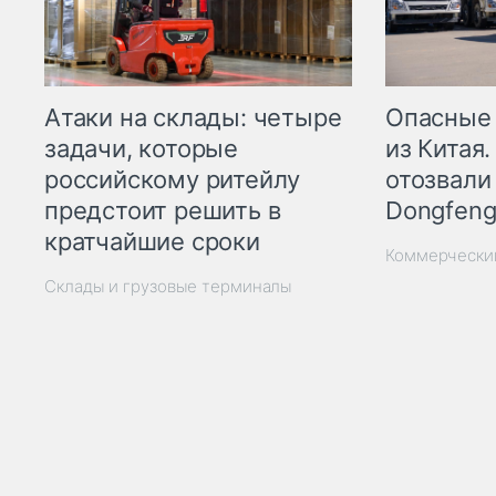
Опасные
Атаки на склады: четыре
из Китая.
задачи, которые
отозвали
российскому ритейлу
Dongfeng
предстоит решить в
кратчайшие сроки
Коммерчески
Склады и грузовые терминалы