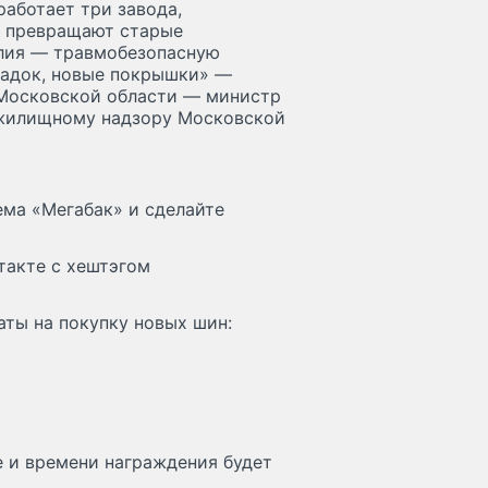
аботает три завода,
и превращают старые
лия — травмобезопасную
щадок, новые покрышки» —
 Московской области — министр
 жилищному надзору Московской
ема «Мегабак» и сделайте
такте с хештэгом
аты на покупку новых шин:
те и времени награждения будет