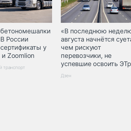
 бетономешалки
«В последнюю недел
 В России
августа начнётся суета
 сертификаты у
чем рискуют
 и Zoomlion
перевозчики, не
успевшие освоить ЭТ
й транспорт
Дзен