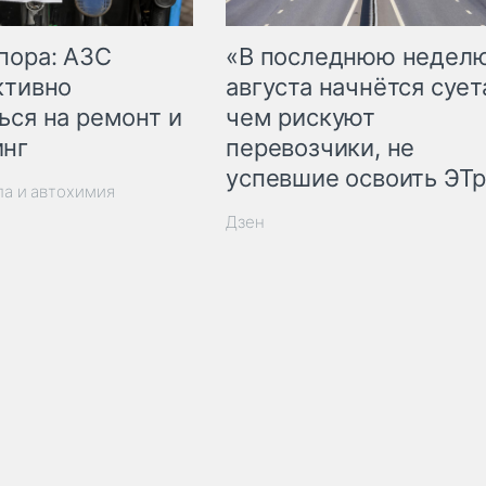
пора: АЗС
«В последнюю недел
ктивно
августа начнётся суета
ься на ремонт и
чем рискуют
инг
перевозчики, не
успевшие освоить ЭТ
ла и автохимия
Дзен