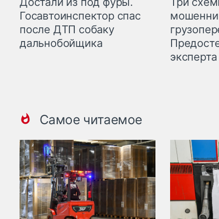
Три схе
Достали из под фуры.
мошенни
Госавтоинспектор спас
грузопер
после ДТП собаку
Предост
дальнобойщика
эксперта
Самое читаемое