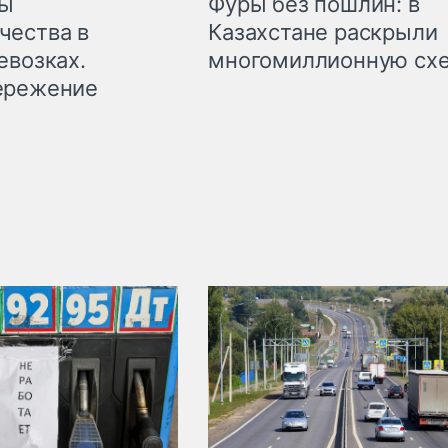
мы
Фуры без пошлин: в
чества в
Казахстане раскрыли
евозках.
многомиллионную сх
ережение