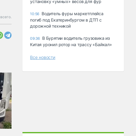
ycтaнoвкy «yмныx» вecoв для фyp
Водитель фуры маркетплейса
10:56
всего.
погиб под Екатеринбургом в ДТП с
дорожной техникой
В Бурятии водитель грузовика из
09:36
Китая уронил ротор на трассу «Байкал»
Все новости