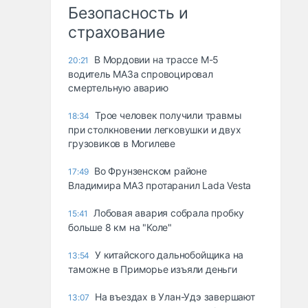
Безопасность и
страхование
В Мордовии на трассе М-5
20:21
водитель МАЗа спровоцировал
смертельную аварию
Трое человек получили травмы
18:34
при столкновении легковушки и двух
грузовиков в Могилеве
Во Фрунзенском районе
17:49
Владимира МАЗ протаранил Lada Vesta
Лобовая авария собрала пробку
15:41
больше 8 км на "Коле"
У китайского дальнобойщика на
13:54
таможне в Приморье изъяли деньги
Ha въeздax в Улaн-Удэ зaвepшaют
13:07