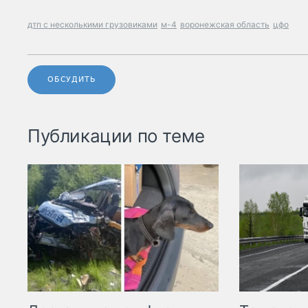
дтп с несколькими грузовиками
м-4
воронежская область
цфо
ОБСУДИТЬ
Публикации по теме