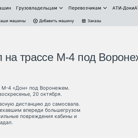
ашин
Грузовладельцам
Перевозчикам
АТИ-Доки
А
Ваши машины
Добавить машину
Заказы
л на трассе М-4 под Ворон
е М-4 «Дон» под Воронежем.
оскресенье, 20 октября.
пасную дистанцию до самосвала.
д ехавшим впереди большегрузом
 сильные повреждения кабины и
адал.