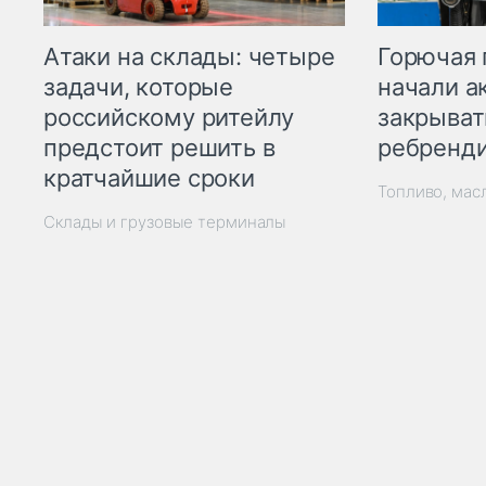
Горючая 
Атаки на склады: четыре
начали а
задачи, которые
закрыват
российскому ритейлу
ребренд
предстоит решить в
кратчайшие сроки
Топливо, мас
Склады и грузовые терминалы