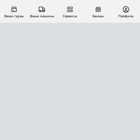
Ваши грузы
Ваши машины
Сервисы
Заказы
Профиль
АВТОМАТИЗАЦИЯ ПЕРЕВОЗОК
Площадки
Заказы
Торги
Тендеры
АТИ-Доки
GPS-мониторинг
АТИ Мессенджер
Цепочки грузов
API ATI.SU
ПОЛЕЗНОЕ
Расчет расстояний
БЕЗОПАСНОСТЬ
Академия ATI.SU
ATI.SU о безопасности
Звезды ATI.SU на вашем сайте
КОНТАКТЫ И ТАРИФЫ
Памятка по проверке контрагентов
Индекс ATI.SU FTL РФ
О системе ATI.SU
Светофор+
Средние ставки
ИНФОРМАЦИЯ
Контактная информация