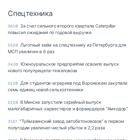
Спецтехника
За счет сильного второго квартала Caterpillar
06.08
повысил ожидания по годовой выручке
Льготный заём на спецтехнику из Петербурга для
05.08
МСП увеличен в 6 раз
Южноуральское предприятие освоило выпуск
04.08
нового полуприцепа-тяжеловоза
Для студентов-аграриев под Воронежем закупили
02.08
семь единиц новой сельхозтехники
В Минске запустили серийный выпуск
02.08
малогабаритных харвестеров и форвардеров "Амкодор"
"Туймазинский завод автобетоновозов" в первом
31.07
полугодии увеличил чистый убыток в 2,2 раза