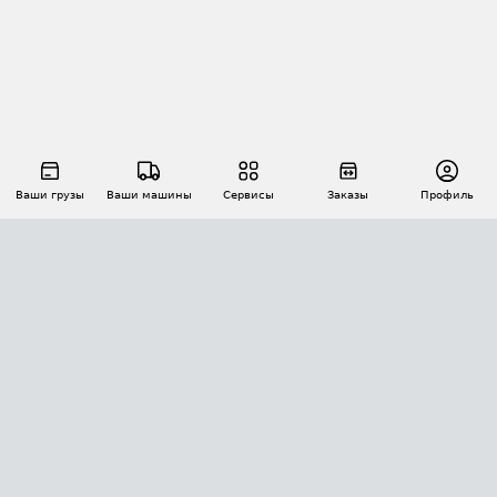
Ваши грузы
Ваши машины
Сервисы
Заказы
Профиль
АВТОМАТИЗАЦИЯ ПЕРЕВОЗОК
Площадки
Заказы
Торги
Тендеры
АТИ-Доки
GPS-мониторинг
АТИ Мессенджер
Цепочки грузов
API ATI.SU
ПОЛЕЗНОЕ
Расчет расстояний