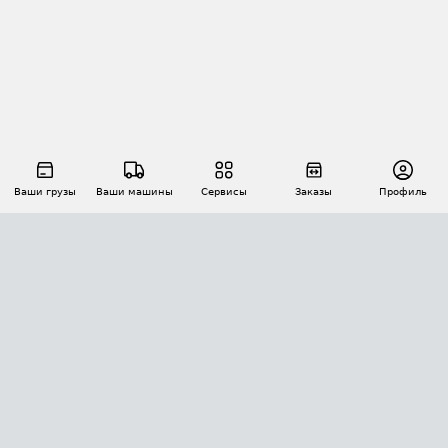
Ваши грузы
Ваши машины
Сервисы
Заказы
Профиль
АВТОМАТИЗАЦИЯ ПЕРЕВОЗОК
Площадки
Заказы
Торги
Тендеры
АТИ-Доки
GPS-мониторинг
АТИ Мессенджер
Цепочки грузов
API ATI.SU
ПОЛЕЗНОЕ