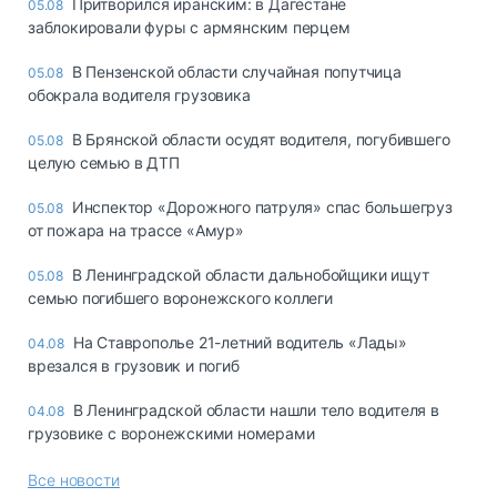
Притворился иранским: в Дагестане
05.08
заблокировали фуры с армянским перцем
В Пензенской области случайная попутчица
05.08
обокрала водителя грузовика
В Брянской области осудят водителя, погубившего
05.08
целую семью в ДТП
Инспектор «Дорожного патруля» спас большегруз
05.08
от пожара на трассе «Амур»
В Ленинградской области дальнобойщики ищут
05.08
семью погибшего воронежского коллеги
На Ставрополье 21-летний водитель «Лады»
04.08
врезался в грузовик и погиб
В Ленинградской области нашли тело водителя в
04.08
грузовике с воронежскими номерами
Все новости