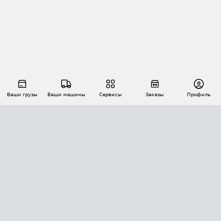
Ваши грузы
Ваши машины
Сервисы
Заказы
Профиль
АВТОМАТИЗАЦИЯ ПЕРЕВОЗОК
Площадки
Заказы
Торги
Тендеры
АТИ-Доки
GPS-мониторинг
АТИ Мессенджер
Цепочки грузов
API ATI.SU
ПОЛЕЗНОЕ