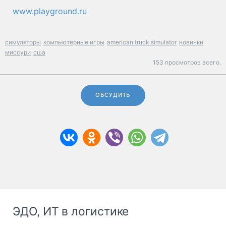
www.playground.ru
симуляторы
компьютерные игры
american truck simulator
новинки
миссури
сша
153 просмотров всего.
ОБСУДИТЬ
ЭДО, ИТ в логистике