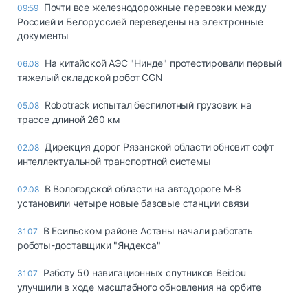
Почти все железнодорожные перевозки между
09:59
Россией и Белоруссией переведены на электронные
документы
На китайской АЭС "Нинде" протестировали первый
06.08
тяжелый складской робот CGN
Robotrack испытал беспилотный грузовик на
05.08
трассе длиной 260 км
Дирекция дорог Рязанской области обновит софт
02.08
интеллектуальной транспортной системы
В Вологодской области на автодороге М-8
02.08
установили четыре новые базовые станции связи
В Есильском районе Астаны начали работать
31.07
роботы-доставщики "Яндекса"
Работу 50 навигационных спутников Beidou
31.07
улучшили в ходе масштабного обновления на орбите