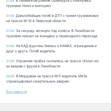
В Ленинском районе Оренбурга столкнулись
07.08
грузовик Howo и мотоцикл
Дальнобойщик погиб в ДТП с тремя грузовиками
07.08
на трассе М-10 в Тверской области
За секунду затянуло под колёса. В Ленобласти
07.08
грузовик наехал на женщину у пешеходного перехода
На КАД фургоны бились о КАМАЗ, ограждение и
07.08
друг о друга. Погиб водитель
Огромная пробка скопилась на трассе «Кола» из-
07.08
за аварии с фурой в Ленобласти
В Мордовии на трассе М-5 водитель МАЗа
06.08
спровоцировал смертельную аварию
Все новости