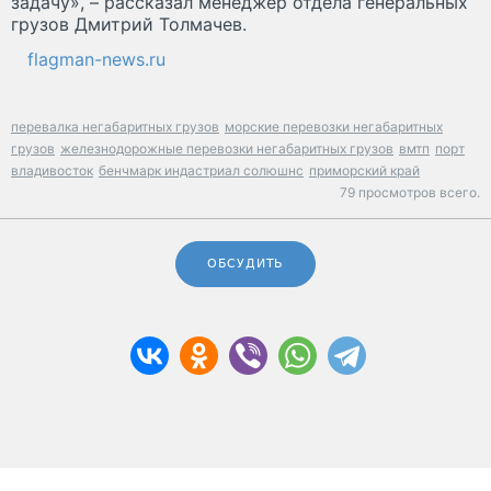
задачу», – рассказал менеджер отдела генеральных
грузов Дмитрий Толмачев.
flagman-news.ru
перевалка негабаритных грузов
морские перевозки негабаритных
грузов
железнодорожные перевозки негабаритных грузов
вмтп
порт
владивосток
бенчмарк индастриал солюшнс
приморский край
79 просмотров всего.
ОБСУДИТЬ