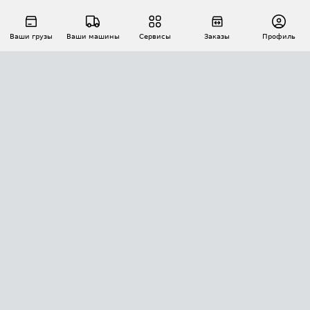
Ваши грузы
Ваши машины
Сервисы
Заказы
Профиль
АВТОМАТИЗАЦИЯ ПЕРЕВОЗОК
Площадки
Заказы
Торги
Тендеры
АТИ-Доки
GPS-мониторинг
АТИ Мессенджер
Цепочки грузов
API ATI.SU
ПОЛЕЗНОЕ
Расчет расстояний
БЕЗОПАСНОСТЬ
Академия ATI.SU
ATI.SU о безопасности
Звезды ATI.SU на вашем сайте
КОНТАКТЫ И ТАРИФЫ
Памятка по проверке контрагентов
Индекс ATI.SU FTL РФ
О системе ATI.SU
Светофор+
Средние ставки
ИНФОРМАЦИЯ
Контактная информация