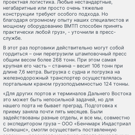
проектная логистика. Любые нестандартные,
негабаритные или просто очень тяжелые
конструкции требуют особого подхода. Но
благодаря огромному опыту наших специалистов и
мощному оборудованию ВМТП способен принять
практически любой груз», - уточнили в пресс-
службе.
В этот раз портовики действительно могут собой
гордиться – они перегрузили штамповочный пресс
общим весом более 268 тонн. При этом самая
крупная его часть – станина – весит 106 тонн при
длине 7,6 метра. Выгрузка с судна и погрузка на
железнодорожный транспортер осуществлялась
портальным краном грузоподъемностью 124 тонны.
«Для других портов и терминалов Дальнего Востока
это может быть непосильной задачей, но для
нашего порта не бывает преград. Подготовка к
приему заняла почти пять месяцев. Были
задействованы разные отделы, и все мы, совместно
с экспедитором груза – ООО «Бенчмарк Индастриал
Солюшнс», смогли осуществить поставленную