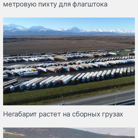
метровую пихту для флагштока
Негабарит растет на сборных грузах