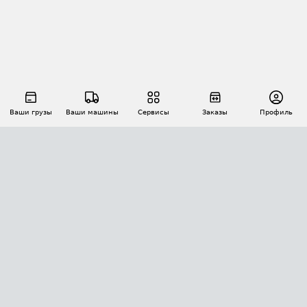
Ваши грузы
Ваши машины
Сервисы
Заказы
Профиль
АВТОМАТИЗАЦИЯ ПЕРЕВОЗОК
Площадки
Заказы
Торги
Тендеры
АТИ-Доки
GPS-мониторинг
АТИ Мессенджер
Цепочки грузов
API ATI.SU
ПОЛЕЗНОЕ
Расчет расстояний
БЕЗОПАСНОСТЬ