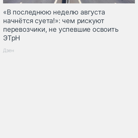
«В последнюю неделю августа
начнётся суета!»: чем рискуют
перевозчики, не успевшие освоить
ЭТрН
Дзен