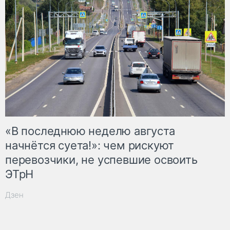
«В последнюю неделю августа
начнётся суета!»: чем рискуют
перевозчики, не успевшие освоить
ЭТрН
Дзен