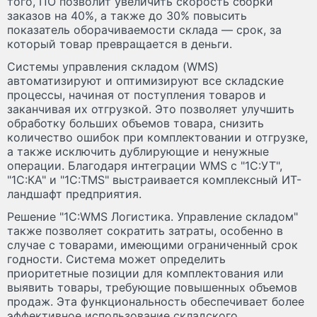
того, ПО позволит увеличить скорость сборки
заказов на 40%, а также до 30% повысить
показатель оборачиваемости склада — срок, за
который товар превращается в деньги.
Системы управления складом (WMS)
автоматизируют и оптимизируют все складские
процессы, начиная от поступления товаров и
заканчивая их отгрузкой. Это позволяет улучшить
обработку больших объемов товара, снизить
количество ошибок при комплектовании и отгрузке,
а также исключить дублирующие и ненужные
операции. Благодаря интеграции WMS с "1С:УТ",
"1С:КА" и "1С:TMS" выстраивается комплексный ИТ-
ландшафт предприятия.
Решение "1С:WMS Логистика. Управление складом"
также позволяет сократить затраты, особенно в
случае с товарами, имеющими ограниченный срок
годности. Система может определить
приоритетные позиции для комплектования или
выявить товары, требующие повышенных объемов
продаж. Эта функциональность обеспечивает более
эффективное использование складского