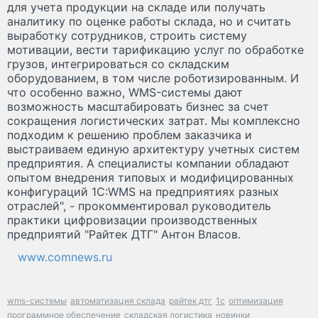
для учета продукции на складе или получать
аналитику по оценке работы склада, но и считать
выработку сотрудников, строить систему
мотивации, вести тарификацию услуг по обработке
грузов, интегрироваться со складским
оборудованием, в том числе роботизированным. И
что особенно важно, WMS-системы дают
возможность масштабировать бизнес за счет
сокращения логистических затрат. Мы комплексно
подходим к решению проблем заказчика и
выстраиваем единую архитектуру учетных систем
предприятия. А специалисты компании обладают
опытом внедрения типовых и модифицированных
конфигураций 1С:WMS на предприятиях разных
отраслей", - прокомментировал руководитель
практики цифровизации производственных
предприятий "Райтек ДТГ" Антон Власов.
www.comnews.ru
wms-системы
автоматизация склада
райтек дтг
1с
оптимизация
программное обеспечение
складская логистика
новинки