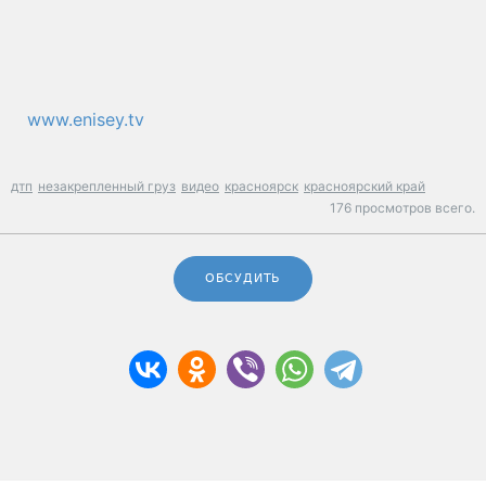
www.enisey.tv
дтп
незакрепленный груз
видео
красноярск
красноярский край
176 просмотров всего.
ОБСУДИТЬ