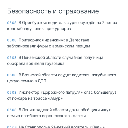
Безопасность и страхование
В Оренбуржье водитель фуры осуждён на 7 лет за
05.08
контрабанду тонны прекурсоров
Притворился иранским: в Дагестане
05.08
заблокировали фуры с армянским перцем
В Пензенской области случайная попутчица
05.08
обокрала водителя грузовика
В Брянской области осудят водителя, погубившего
05.08
целую семью в ДТП
Инспектор «Дорожного патруля» спас большегруз
05.08
от пожара на трассе «Амур»
В Ленинградской области дальнобойщики ищут
05.08
семью погибшего воронежского коллеги
На Ставрополье 21-летний водитель «Лады»
04.08