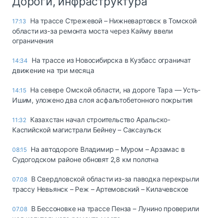
Дороги, инфраструктура
На трассе Стрежевой – Нижневартовск в Томской
17:13
области из-за ремонта моста через Кайму ввели
ограничения
На трассе из Новосибирска в Кузбасс ограничат
14:34
движение на три месяца
На севере Омской области, на дороге Тара — Усть-
14:15
Ишим, уложено два слоя асфальтобетонного покрытия
Казахстан начал строительство Аральско-
11:32
Каспийской магистрали Бейнеу – Саксаульск
На автодороге Владимир – Муром – Арзамас в
08:15
Судогодском районе обновят 2,8 км полотна
В Свердловской области из-за паводка перекрыли
07.08
трассу Невьянск – Реж – Артемовский – Килачевское
В Бессоновке на трассе Пенза – Лунино проверили
07.08