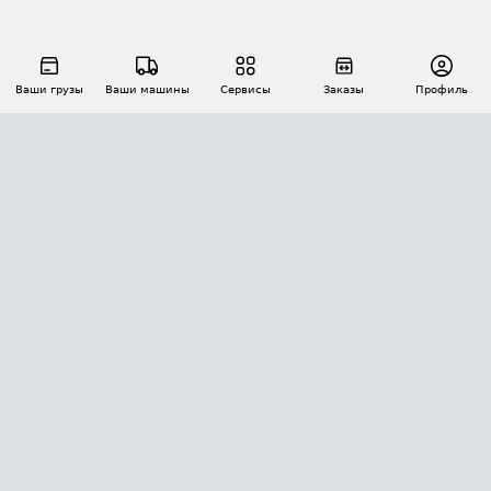
Ваши грузы
Ваши машины
Сервисы
Заказы
Профиль
АВТОМАТИЗАЦИЯ ПЕРЕВОЗОК
Площадки
Заказы
Торги
Тендеры
АТИ-Доки
GPS-мониторинг
АТИ Мессенджер
Цепочки грузов
API ATI.SU
ПОЛЕЗНОЕ
Расчет расстояний
БЕЗОПАСНОСТЬ
Академия ATI.SU
ATI.SU о безопасности
Звезды ATI.SU на вашем сайте
КОНТАКТЫ И ТАРИФЫ
Памятка по проверке контрагентов
Индекс ATI.SU FTL РФ
О системе ATI.SU