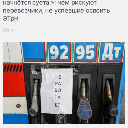
начнётся суета!»: чем рискуют
перевозчики, не успевшие освоить
ЭТрН
Дзен