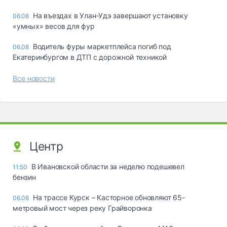
Ha въeздax в Улaн-Удэ зaвepшaют ycтaнoвкy
06.08
«yмныx» вecoв для фyp
Водитель фуры маркетплейса погиб под
06.08
Екатеринбургом в ДТП с дорожной техникой
Все новости
Центр
В Ивановской области за неделю подешевел
11:50
бензин
На трассе Курск – Касторное обновляют 65-
06.08
метровый мост через реку Грайворонка