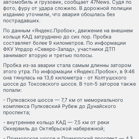
автомобиль и грузовик, сообщает 47News. Судя по
фото, фуру от удара сложило. В дорожной полиции
изданию уточнили, что авария обошлась без
пострадавших.
По данным «Яндекс.Пробок», движение на внешнем
кольце КАД затруднено до сих пор. Пробка
составляет более 9 километров. По информации
ФКУ Упрдор «Северо-Запад», участники ДТП
занимают вторую и третью полосы.
Пробка из-за аварии стала самым длинны затором
этого утра. По информации «Яндекс.Пробок», в 9:46
она тянулась на 13,6 километра - от Колтушского
шоссе до Токсовского шоссе. В топ-5 заторов также
попали:
- Пулковское шоссе — 7,7 км от мемориального
комплекса Пулковский Рубеж до Дунайского
проспекта;
- внутреннее кольцо КАД — 7,5 км от реки
Оккервиль до Октябрьской набережной;
- Приморское шоссе и Приморский проспект — 4,3