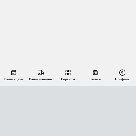
Ваши грузы
Ваши машины
Сервисы
Заказы
Профиль
АВТОМАТИЗАЦИЯ ПЕРЕВОЗОК
Площадки
Заказы
Торги
Тендеры
АТИ-Доки
GPS-мониторинг
АТИ Мессенджер
Цепочки грузов
API ATI.SU