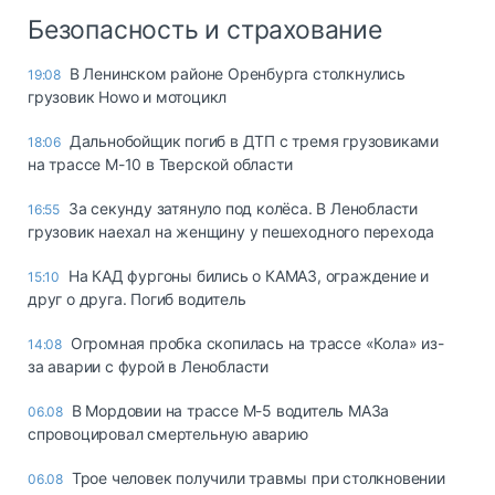
Безопасность и страхование
В Ленинском районе Оренбурга столкнулись
19:08
грузовик Howo и мотоцикл
Дальнобойщик погиб в ДТП с тремя грузовиками
18:06
на трассе М-10 в Тверской области
За секунду затянуло под колёса. В Ленобласти
16:55
грузовик наехал на женщину у пешеходного перехода
На КАД фургоны бились о КАМАЗ, ограждение и
15:10
друг о друга. Погиб водитель
Огромная пробка скопилась на трассе «Кола» из-
14:08
за аварии с фурой в Ленобласти
В Мордовии на трассе М-5 водитель МАЗа
06.08
спровоцировал смертельную аварию
Трое человек получили травмы при столкновении
06.08