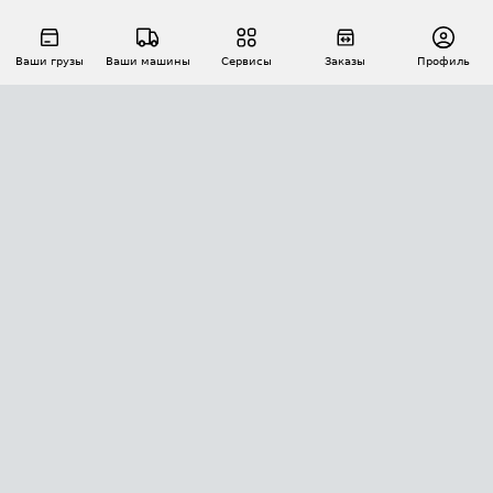
Ваши грузы
Ваши машины
Сервисы
Заказы
Профиль
АВТОМАТИЗАЦИЯ ПЕРЕВОЗОК
Площадки
Заказы
Торги
Тендеры
АТИ-Доки
GPS-мониторинг
АТИ Мессенджер
Цепочки грузов
API ATI.SU
ПОЛЕЗНОЕ
Расчет расстояний
БЕЗОПАСНОСТЬ
Академия ATI.SU
ATI.SU о безопасности
Звезды ATI.SU на вашем сайте
КОНТАКТЫ И ТАРИФЫ
Памятка по проверке контрагентов
Индекс ATI.SU FTL РФ
О системе ATI.SU
Светофор+
Средние ставки
ИНФОРМАЦИЯ
Контактная информация