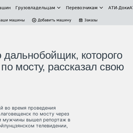
ашин
Грузовладельцам
Перевозчикам
АТИ-Доки
А
Ваши машины
Добавить машину
Заказы
 дальнобойщик, которого
по мосту, рассказал свою
й во время проведения
Благовещенск по мосту через
ии мужчины вышел репортаж в
эйлунцзянском телевидении,