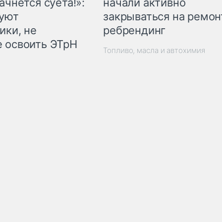
начали активно
ачнётся суета!»:
закрываться на ремон
куют
ребрендинг
ики, не
 освоить ЭТрН
Топливо, масла и автохимия