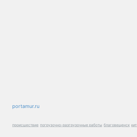
portamur.ru
происшествие
погрузочно-разгрузочные работы
благовещенск
ки