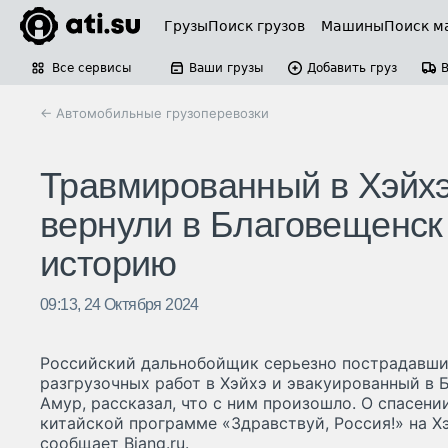
Грузы
Поиск грузов
Машины
Поиск м
Все сервисы
Ваши грузы
Добавить груз
← Автомобильные грузоперевозки
Травмированный в Хэйхэ
вернули в Благовещенск 
историю
09:13, 24 Октября 2024
Российский дальнобойщик серьезно пострадавши
разгрузочных работ в Хэйхэ и эвакуированный в 
Амур, рассказал, что с ним произошло. О спасен
китайской программе «Здравствуй, Россия!» на Х
сообщает Biang.ru.