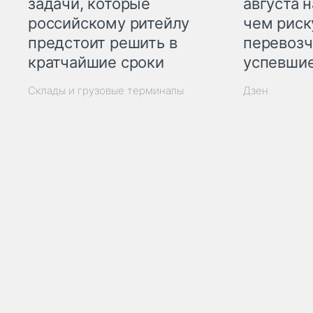
задачи, которые
августа н
российскому ритейлу
чем рис
предстоит решить в
перевозч
кратчайшие сроки
успевшие
Склады и грузовые терминалы
Дзен