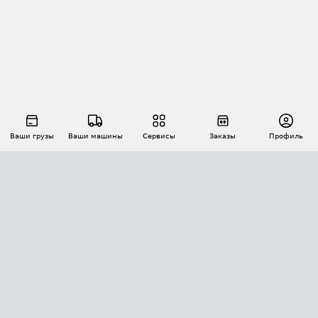
Ваши грузы
Ваши машины
Сервисы
Заказы
Профиль
АВТОМАТИЗАЦИЯ ПЕРЕВОЗОК
Площадки
Заказы
Торги
Тендеры
АТИ-Доки
GPS-мониторинг
АТИ Мессенджер
Цепочки грузов
API ATI.SU
ПОЛЕЗНОЕ