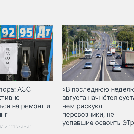
пора: АЗС
«В последнюю недел
ктивно
августа начнётся суета
ься на ремонт и
чем рискуют
инг
перевозчики, не
успевшие освоить ЭТ
ла и автохимия