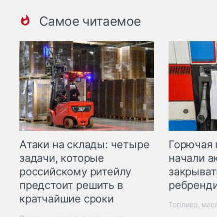
Самое читаемое
Горючая 
Атаки на склады: четыре
начали а
задачи, которые
закрыват
российскому ритейлу
ребренд
предстоит решить в
кратчайшие сроки
Топливо, мас