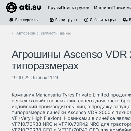
Грузы
Поиск грузов
Машины
Поиск м
Все сервисы
Ваши грузы
Добавить груз
← Автосервис, запчасти, шины
Агрошины Ascenso VDR 
типоразмерах
19:00, 25 Октября 2024
Компания Mahansaria Tyres Private Limited продо
сельскохозяйственных шин своего дочернего брен
индийский производитель шин, в продажу запуще
типоразмеров линейки Ascenso VDR 2000 с техно
VF (Very High Flexion). Новинками в линейке явля
VF710/70R38 NRO и VF710/70R42 NRO для трактор
VF710/70R38 CFO и VF710/70R42 CFO для комбайн