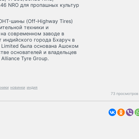
R46 NRO для пропашных культур
OHT-шины (Off-Highway Tires)
ительной техники и
на современном заводе в
т индийского города Бхаруч в
e Limited была основана Ашоком
тве основателей и владельцев
Alliance Tyre Group.
хники
новинки
индия
73 просмотров 