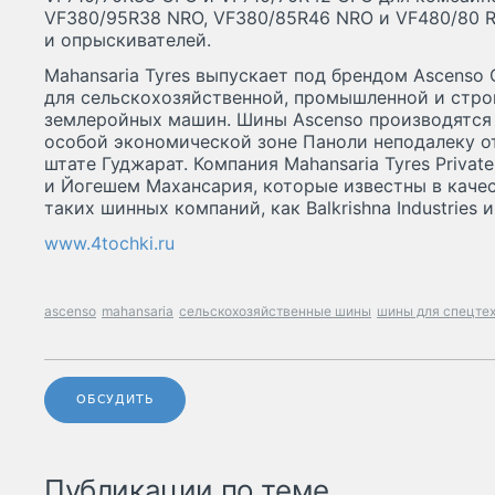
VF380/95R38 NRO, VF380/85R46 NRO и VF480/80 
и опрыскивателей.
Mahansaria Tyres выпускает под брендом Ascenso 
для сельскохозяйственной, промышленной и стро
землеройных машин. Шины Ascenso производятся 
особой экономической зоне Паноли неподалеку о
штате Гуджарат. Компания Mahansaria Tyres Privat
и Йогешем Махансария, которые известны в качес
таких шинных компаний, как Balkrishna Industries и 
www.4tochki.ru
ascenso
mahansaria
сельскохозяйственные шины
шины для спецте
ОБСУДИТЬ
Публикации по теме