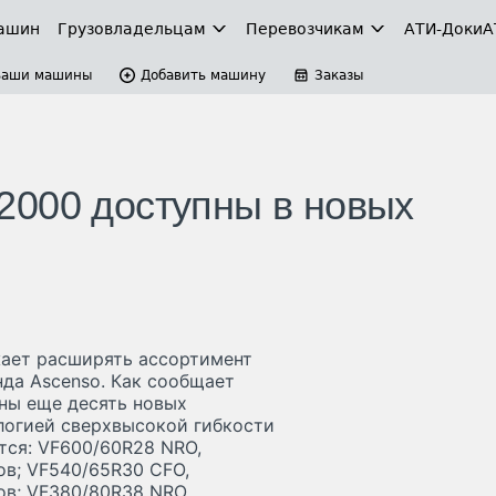
ашин
Грузовладельцам
Перевозчикам
АТИ-Доки
А
Ваши машины
Добавить машину
Заказы
2000 доступны в новых
лжает расширять ассортимент
да Ascenso. Как сообщает
ны еще десять новых
логией сверхвысокой гибкости
ются: VF600/60R28 NRO,
ов; VF540/65R30 CFO,
ов; VF380/80R38 NRO,