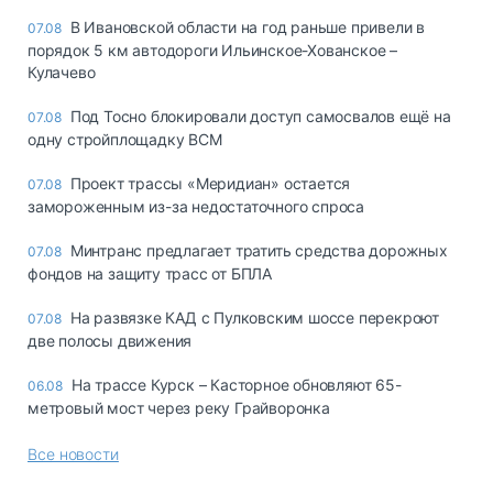
В Ивановской области на год раньше привели в
07.08
порядок 5 км автодороги Ильинское-Хованское –
Кулачево
Под Тосно блокировали доступ самосвалов ещё на
07.08
одну стройплощадку ВСМ
Проект трассы «Меридиан» остается
07.08
замороженным из-за недостаточного спроса
Минтранс предлагает тратить средства дорожных
07.08
фондов на защиту трасс от БПЛА
На развязке КАД с Пулковским шоссе перекроют
07.08
две полосы движения
На трассе Курск – Касторное обновляют 65-
06.08
метровый мост через реку Грайворонка
Все новости