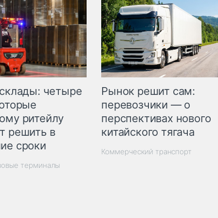
Рынок решит сам:
 склады: четыре
перевозчики — о
которые
перспективах нового
ому ритейлу
китайского тягача
т решить в
ие сроки
Коммерческий транспорт
зовые терминалы