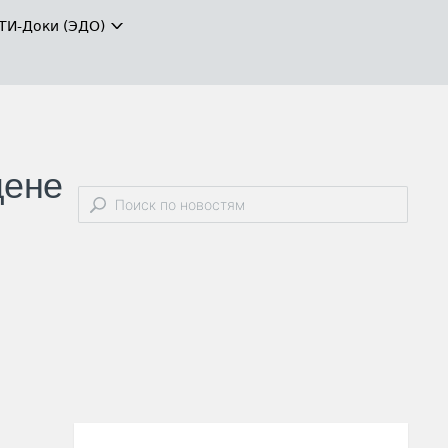
ТИ-Доки (ЭДО)
цене