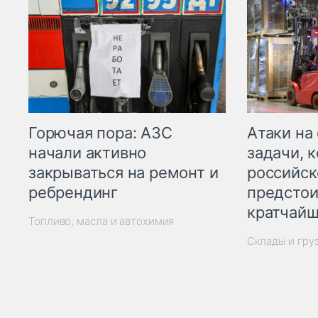
Горючая пора: АЗС
Атаки на
начали активно
задачи, 
закрываться на ремонт и
российск
ребрендинг
предстои
кратчайш
Топливо, масла и автохимия
Склады и гру