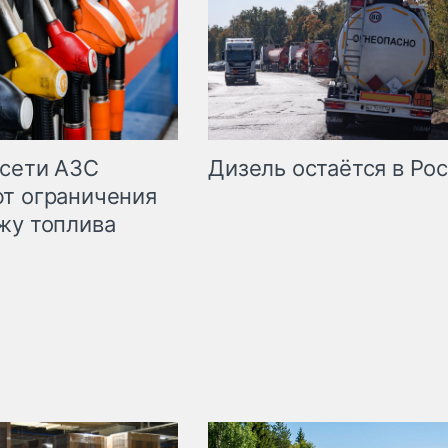
сети АЗС
Дизель остаётся в Ро
т ограничения
жу топлива