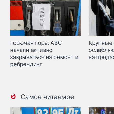
Горючая пора: АЗС
Крупные 
начали активно
ослабляю
закрываться на ремонт и
на прода
ребрендинг
Самое читаемое