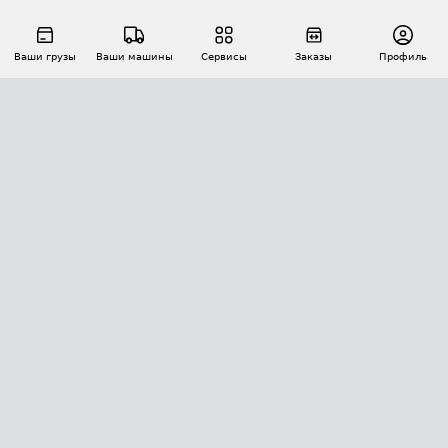
Ваши грузы
Ваши машины
Сервисы
Заказы
Профиль
АВТОМАТИЗАЦИЯ ПЕРЕВОЗОК
Площадки
Заказы
Торги
Тендеры
АТИ-Доки
GPS-мониторинг
АТИ Мессенджер
Цепочки грузов
API ATI.SU
ПОЛЕЗНОЕ
Расчет расстояний
БЕЗОПАСНОСТЬ
Академия ATI.SU
ATI.SU о безопасности
Звезды ATI.SU на вашем сайте
КОНТАКТЫ И ТАРИФЫ
Памятка по проверке контрагентов
Индекс ATI.SU FTL РФ
О системе ATI.SU
Светофор+
Средние ставки
ИНФОРМАЦИЯ
Контактная информация