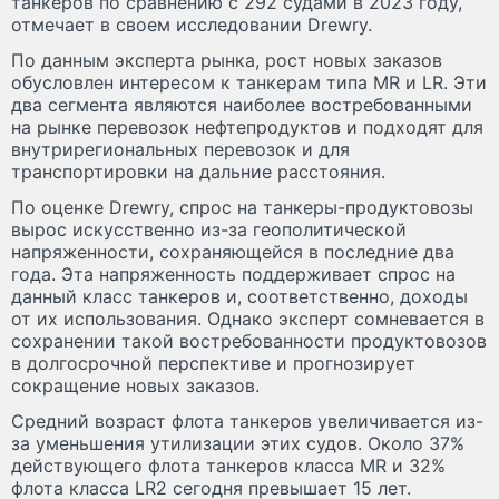
танкеров по сравнению с 292 судами в 2023 году,
отмечает в своем исследовании Drewry.
По данным эксперта рынка, рост новых заказов
обусловлен интересом к танкерам типа MR и LR. Эти
два сегмента являются наиболее востребованными
на рынке перевозок нефтепродуктов и подходят для
внутрирегиональных перевозок и для
транспортировки на дальние расстояния.
По оценке Drewry, cпрос на танкеры-продуктовозы
вырос искусственно из-за геополитической
напряженности, сохраняющейся в последние два
года. Эта напряженность поддерживает спрос на
данный класс танкеров и, соответственно, доходы
от их использования. Однако эксперт сомневается в
сохранении такой востребованности продуктовозов
в долгосрочной перспективе и прогнозирует
сокращение новых заказов.
Средний возраст флота танкеров увеличивается из-
за уменьшения утилизации этих судов. Около 37%
действующего флота танкеров класса MR и 32%
флота класса LR2 сегодня превышает 15 лет.