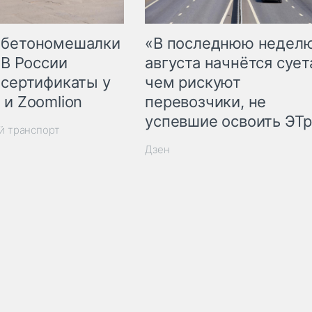
 бетономешалки
«В последнюю недел
 В России
августа начнётся суета
 сертификаты у
чем рискуют
 и Zoomlion
перевозчики, не
успевшие освоить ЭТ
й транспорт
Дзен