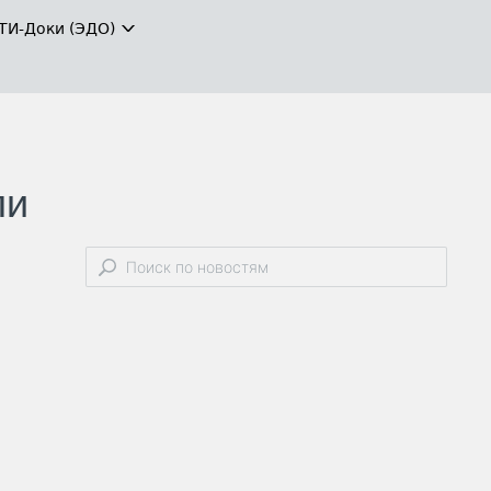
ТИ-Доки (ЭДО)
ли