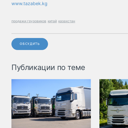
www.tazabek.kg
продажи грузовиков
китай
казахстан
ОБСУДИТЬ
Публикации по теме