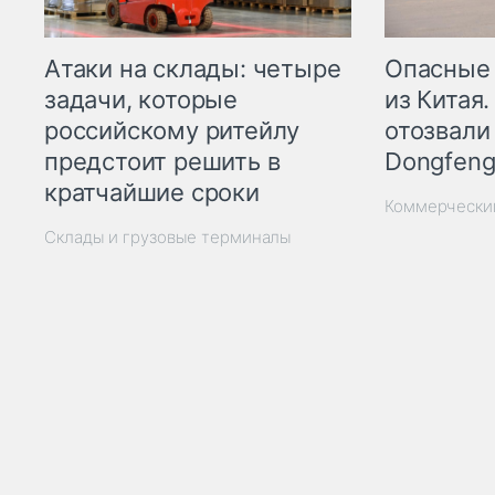
Опасные
Атаки на склады: четыре
из Китая.
задачи, которые
отозвали
российскому ритейлу
Dongfeng
предстоит решить в
кратчайшие сроки
Коммерчески
Склады и грузовые терминалы