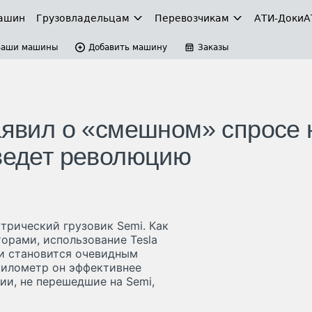
ашин
Грузовладельцам
Перевозчикам
АТИ-Доки
А
Ваши машины
Добавить машину
Заказы
заявил о «смешном» спросе 
зведет революцию
ктрический грузовик Semi. Как
торами, использование Tesla
и становится очевидным
километр он эффективнее
ии, не перешедшие на Semi,