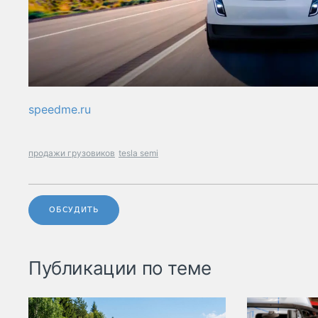
speedme.ru
продажи грузовиков
tesla semi
ОБСУДИТЬ
Публикации по теме