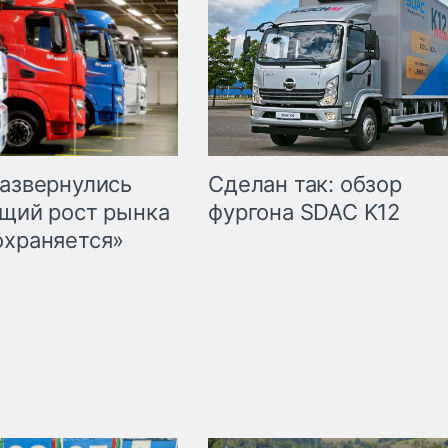
Сделан так: обзор
развернулись
фургона SDAC K12
бщий рост рынка
охраняется»