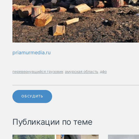
priamurmedia.ru
перевернувшийся грузовик
амурская область
дфо
ОБСУДИТЬ
Публикации по теме