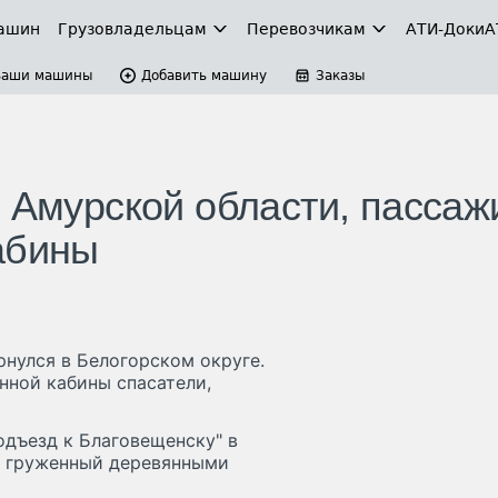
ашин
Грузовладельцам
Перевозчикам
АТИ-Доки
А
Ваши машины
Добавить машину
Заказы
в Амурской области, пассаж
абины
рнулся в Белогорском округе.
ной кабины спасатели,
одъезд к Благовещенску" в
, груженный деревянными