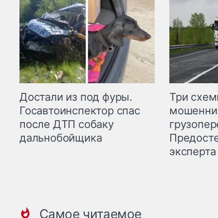
Три схе
Достали из под фуры.
мошенни
Госавтоинспектор спас
грузопер
после ДТП собаку
Предост
дальнобойщика
эксперта
Самое читаемое