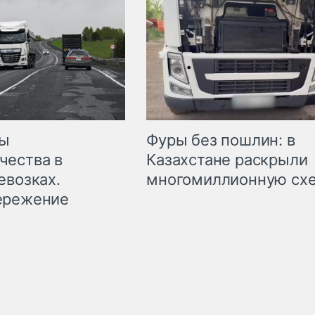
мы
Фуры без пошлин: в
чества в
Казахстане раскрыли
евозках.
многомиллионную сх
ережение