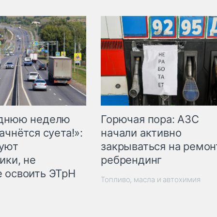
Горючая пора: АЗС
еднюю неделю
начали активно
ачнётся суета!»:
закрываться на ремон
куют
ребрендинг
ики, не
 освоить ЭТрН
Топливо, масла и автохимия