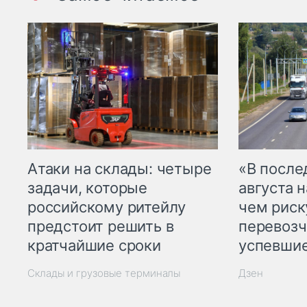
Атаки на склады: четыре
«В посл
задачи, которые
августа н
российскому ритейлу
чем рис
предстоит решить в
перевозч
кратчайшие сроки
успевшие
Склады и грузовые терминалы
Дзен