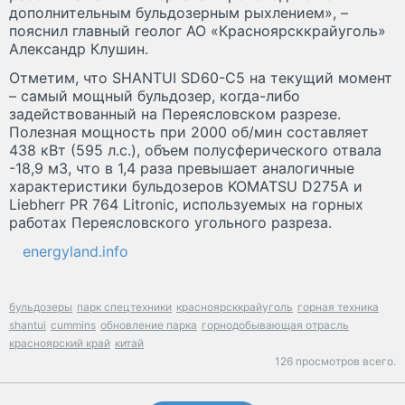
дополнительным бульдозерным рыхлением», –
пояснил главный геолог АО «Красноярсккрайуголь»
Александр Клушин.
Отметим, что SHANTUI SD60-C5 на текущий момент
– самый мощный бульдозер, когда-либо
задействованный на Переясловском разрезе.
Полезная мощность при 2000 об/мин составляет
438 кВт (595 л.с.), объем полусферического отвала
-18,9 м3, что в 1,4 раза превышает аналогичные
характеристики бульдозеров KOMATSU D275A и
Liebherr PR 764 Litronic, используемых на горных
работах Переясловского угольного разреза.
energyland.info
бульдозеры
парк спецтехники
красноярсккрайуголь
горная техника
shantui
cummins
обновление парка
горнодобывающая отрасль
красноярский край
китай
126 просмотров всего.