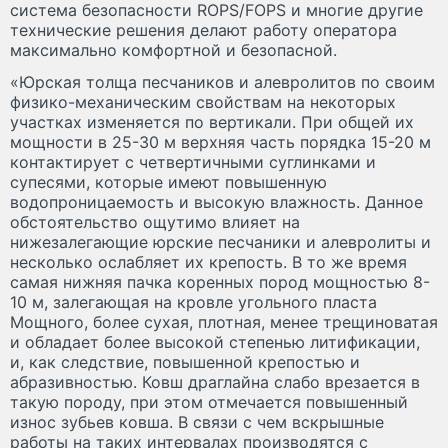
система безопасности ROPS/FOPS и многие другие
технические решения делают работу оператора
максимально комфортной и безопасной.
«Юрская толща песчаников и алевролитов по своим
физико-механическим свойствам на некоторых
участках изменяется по вертикали. При общей их
мощности в 25-30 м верхняя часть порядка 15-20 м
контактирует с четвертичными суглинками и
супесями, которые имеют повышенную
водопроницаемость и высокую влажность. Данное
обстоятельство ощутимо влияет на
нижезалегающие юрские песчаники и алевролиты и
несколько ослабляет их крепость. В то же время
самая нижняя пачка коренных пород мощностью 8-
10 м, залегающая на кровле угольного пласта
Мощного, более сухая, плотная, менее трещиноватая
и обладает более высокой степенью литификации,
и, как следствие, повышенной крепостью и
абразивностью. Ковш драглайна слабо врезается в
такую породу, при этом отмечается повышенный
износ зубьев ковша. В связи с чем вскрышные
работы на таких интервалах производятся с