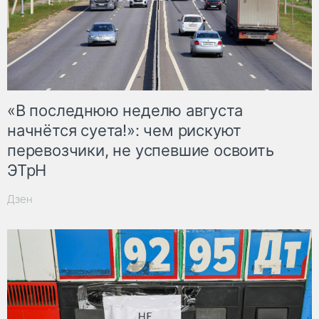
«В последнюю неделю августа
начнётся суета!»: чем рискуют
перевозчики, не успевшие освоить
ЭТрН
Дзен