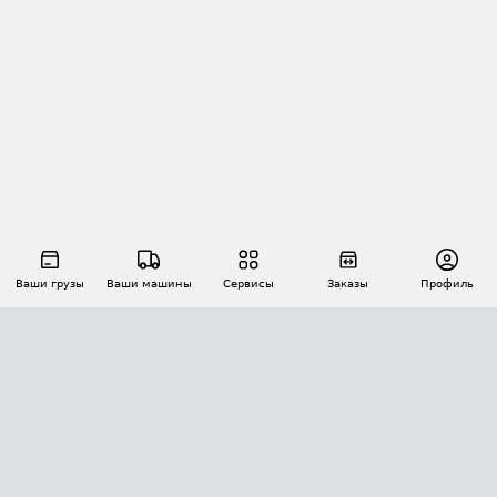
Ваши грузы
Ваши машины
Сервисы
Заказы
Профиль
АВТОМАТИЗАЦИЯ ПЕРЕВОЗОК
Площадки
Заказы
Торги
Тендеры
АТИ-Доки
GPS-мониторинг
АТИ Мессенджер
Цепочки грузов
API ATI.SU