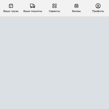
Ваши грузы
Ваши машины
Сервисы
Заказы
Профиль
АВТОМАТИЗАЦИЯ ПЕРЕВОЗОК
Площадки
Заказы
Торги
Тендеры
АТИ-Доки
GPS-мониторинг
АТИ Мессенджер
Цепочки грузов
API ATI.SU
ПОЛЕЗНОЕ
Расчет расстояний
БЕЗОПАСНОСТЬ
Академия ATI.SU
ATI.SU о безопасности
Звезды ATI.SU на вашем сайте
КОНТАКТЫ И ТАРИФЫ
Памятка по проверке контрагентов
Индекс ATI.SU FTL РФ
О системе ATI.SU
Светофор+
Средние ставки
ИНФОРМАЦИЯ
Контактная информация
Страхование