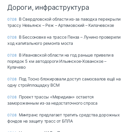
Дороги, инфраструктура
В Свердловской области из-за паводка перекрыли
07.08
трассу Невьянск – Реж – Артемовский – Килачевское
В Бессоновке на трассе Пенза – Лунино проверили
07.08
ход капитального ремонта моста
В Ивановской области на год раньше привели в
07.08
порядок 5 км автодороги Ильинское-Хованское –
Кулачево
Под Тосно блокировали доступ самосвалов ещё на
07.08
одну стройплощадку ВСМ
Проект трассы «Меридиан» остается
07.08
замороженным из-за недостаточного спроса
Минтранс предлагает тратить средства дорожных
07.08
фондов на защиту трасс от БПЛА