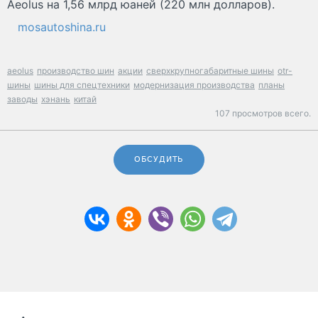
Aeolus на 1,56 млрд юаней (220 млн долларов).
mosautoshina.ru
aeolus
производство шин
акции
сверхкрупногабаритные шины
otr-
шины
шины для спецтехники
модернизация производства
планы
заводы
хэнань
китай
107 просмотров всего.
ОБСУДИТЬ