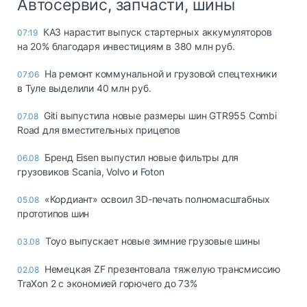
Автосервис, запчасти, шины
КАЗ нарастит выпуск стартерных аккумуляторов
07:19
на 20% благодаря инвестициям в 380 млн руб.
На ремонт коммунальной и грузовой спецтехники
07:06
в Туле выделили 40 млн руб.
Giti выпустила новые размеры шин GTR955 Combi
07.08
Road для вместительных прицепов
Бренд Eisen выпустил новые фильтры для
06.08
грузовиков Scania, Volvo и Foton
«Кордиант» освоил 3D-печать полномасштабных
05.08
прототипов шин
Toyo выпускает новые зимние грузовые шины
03.08
Немецкая ZF презентовала тяжелую трансмиссию
02.08
TraXon 2 с экономией горючего до 73%