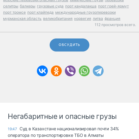
селитры
балкеры
грузовые суда
порт кандалакша
порт грей-ярмут
порт тромсе
порт клайпеда
международные грузоперевозки
мурманская область
великобритания
норвегия
литва
франция
112 просмотров всего.
ОБСУДИТЬ
Негабаритные и опасные грузы
Суд в Казахстане национализировал почти 34%
19:47
оператора по транспортировке ТБО в Алматы