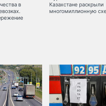
чества в
Казахстане раскрыли
евозках.
многомиллионную сх
ережение