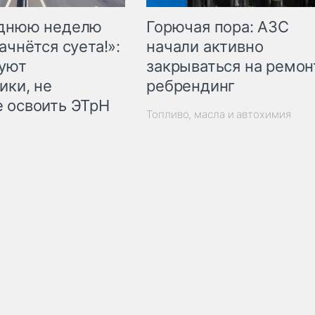
Горючая пора: АЗС
еднюю неделю
начали активно
ачнётся суета!»:
закрываться на ремон
куют
ребрендинг
ики, не
 освоить ЭТрН
Топливо, масла и автохимия