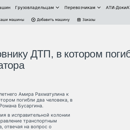
ашин
Грузовладельцам
Перевозчикам
АТИ-Доки
А
Ваши машины
Добавить машину
Заказы
внику ДТП, в котором поги
атора
летнего Амира Рахматулина к
тором погибли два человека, в
Романа Бусаргина.
ния в исправительной колонии
управление транспортным
, отвечая на вопрос о