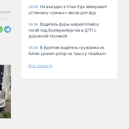
Ha въeздax в Улaн-Удэ зaвepшaют
06.08
 всего.
ycтaнoвкy «yмныx» вecoв для фyp
Водитель фуры маркетплейса
06.08
погиб под Екатеринбургом в ДТП с
дорожной техникой
В Бурятии водитель грузовика из
06.08
Китая уронил ротор на трассу «Байкал»
Все новости