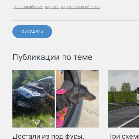
дтп с погибшими
саратов
саратовская область
ОБСУДИТЬ
Публикации по теме
Три схе
Достали из под фуры.