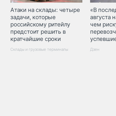
Атаки на склады: четыре
«В посл
задачи, которые
августа н
российскому ритейлу
чем рис
предстоит решить в
перевозч
кратчайшие сроки
успевшие
Склады и грузовые терминалы
Дзен