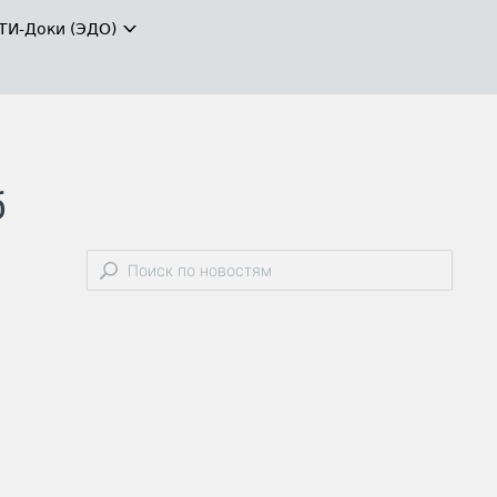
ТИ-Доки (ЭДО)
б