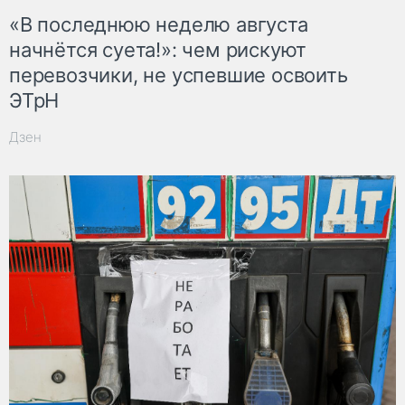
«В последнюю неделю августа
начнётся суета!»: чем рискуют
перевозчики, не успевшие освоить
ЭТрН
Дзен