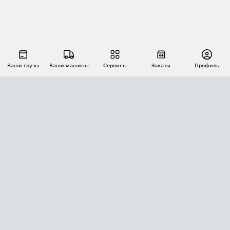
Ваши грузы
Ваши машины
Сервисы
Заказы
Профиль
АВТОМАТИЗАЦИЯ ПЕРЕВОЗОК
Площадки
Заказы
Торги
Тендеры
АТИ-Доки
GPS-мониторинг
АТИ Мессенджер
Цепочки грузов
API ATI.SU
ПОЛЕЗНОЕ
Расчет расстояний
БЕЗОПАСНОСТЬ
Академия ATI.SU
ATI.SU о безопасности