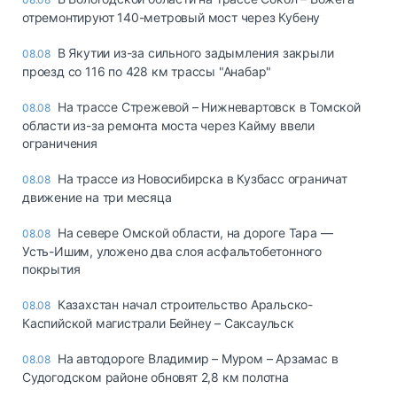
отремонтируют 140-метровый мост через Кубену
В Якутии из-за сильного задымления закрыли
08.08
проезд со 116 по 428 км трассы "Анабар"
На трассе Стрежевой – Нижневартовск в Томской
08.08
области из-за ремонта моста через Кайму ввели
ограничения
На трассе из Новосибирска в Кузбасс ограничат
08.08
движение на три месяца
На севере Омской области, на дороге Тара —
08.08
Усть-Ишим, уложено два слоя асфальтобетонного
покрытия
Казахстан начал строительство Аральско-
08.08
Каспийской магистрали Бейнеу – Саксаульск
На автодороге Владимир – Муром – Арзамас в
08.08
Судогодском районе обновят 2,8 км полотна