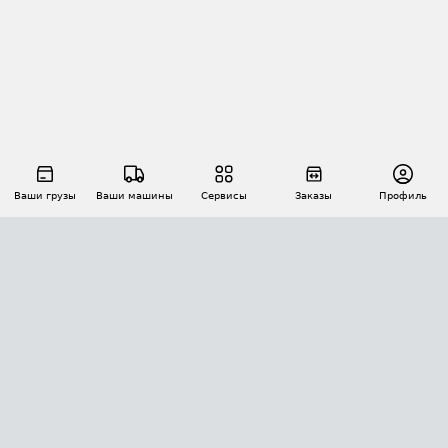
Ваши грузы
Ваши машины
Сервисы
Заказы
Профиль
АВТОМАТИЗАЦИЯ ПЕРЕВОЗОК
Площадки
Заказы
Торги
Тендеры
АТИ-Доки
GPS-мониторинг
АТИ Мессенджер
Цепочки грузов
API ATI.SU
ПОЛЕЗНОЕ