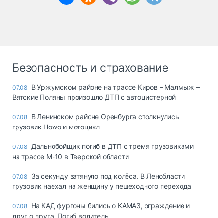
Безопасность и страхование
В Уржумском районе на трассе Киров – Малмыж –
07.08
Вятские Поляны произошло ДТП с автоцистерной
В Ленинском районе Оренбурга столкнулись
07.08
грузовик Howo и мотоцикл
Дальнобойщик погиб в ДТП с тремя грузовиками
07.08
на трассе М-10 в Тверской области
За секунду затянуло под колёса. В Ленобласти
07.08
грузовик наехал на женщину у пешеходного перехода
На КАД фургоны бились о КАМАЗ, ограждение и
07.08
друг о друга. Погиб водитель